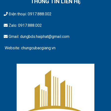
THÔNG TIN LIÊN HỆ
Điện thoại:
0917.888.002
Zalo:
0917.888.002
Gmail: dungbds.haiphat@gmail.com
Website: chungcubacgiang.vn