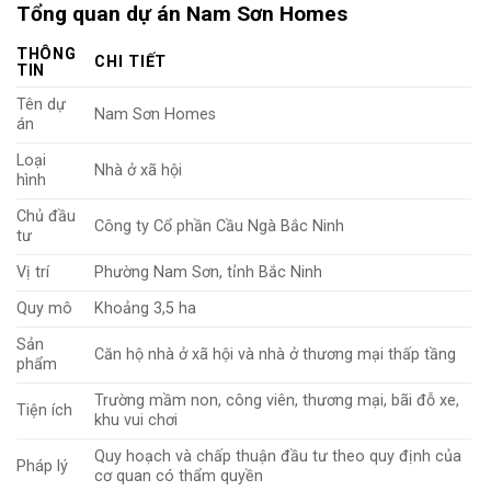
Tổng quan dự án Nam Sơn Homes
THÔNG
CHI TIẾT
TIN
Tên dự
Nam Sơn Homes
án
Loại
Nhà ở xã hội
hình
Chủ đầu
Công ty Cổ phần Cầu Ngà Bắc Ninh
tư
Vị trí
Phường Nam Sơn, tỉnh Bắc Ninh
Quy mô
Khoảng 3,5 ha
Sản
Căn hộ nhà ở xã hội và nhà ở thương mại thấp tầng
phẩm
Trường mầm non, công viên, thương mại, bãi đỗ xe,
Tiện ích
khu vui chơi
Quy hoạch và chấp thuận đầu tư theo quy định của
Pháp lý
cơ quan có thẩm quyền