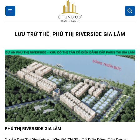
Chuyển
đến
nội
dung
LƯU TRỮ THẺ:
PHÚ THỊ RIVERSIDE GIA LÂM
PHÚ THỊ RIVERSIDE GIA LÂM
Dự Án Phú Thị Riverside – Khu Đô Thị Tân Cổ Điển Đẳng Cấp Paris...