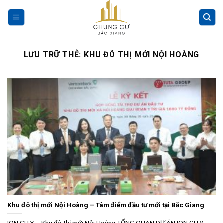
Chuyển
đến
nội
dung
LƯU TRỮ THẺ:
KHU ĐÔ THỊ MỚI NỘI HOÀNG
Khu đô thị mới Nội Hoàng – Tâm điểm đầu tư mới tại Bắc Giang
ION CITY – Khu đô thị mới Nội Hoàng TỔNG QUAN DỰ ÁN ION CITY...