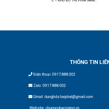
C – KHU ĐÔ THỊ PHÍA NAM...
THÔNG TIN LIÊ
Điện thoại:
0917.888.002
Zalo:
0917.888.002
Gmail: dungbds.haiphat@gmail.com
Website: chungcubacgiang.vn