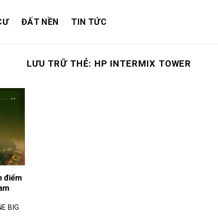
CƯ
ĐẤT NỀN
TIN TỨC
LƯU TRỮ THẺ:
HP INTERMIX TOWER
m điểm
Nam
E BIG