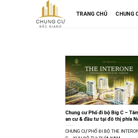
Chuyển
đến
TRANG CHỦ
CHUNG 
nội
dung
Chung cư Phố đi bộ Big C – Tâ
an cư & đầu tư tại đô thị phía 
CHUNG CƯ PHỐ ĐI BỘ THE INTERON