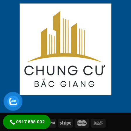
0917 888 002