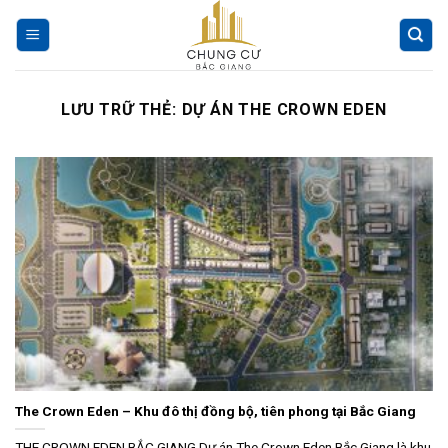
Chuyển
đến
nội
dung
LƯU TRỮ THẺ:
DỰ ÁN THE CROWN EDEN
The Crown Eden – Khu đô thị đồng bộ, tiên phong tại Bắc Giang
THE CROWN EDEN BẮC GIANG Dự án The Crown Eden Bắc Giang là khu