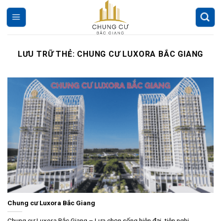
Chuyển
đến
nội
dung
LƯU TRỮ THẺ:
CHUNG CƯ LUXORA BẮC GIANG
Chung cư Luxora Bắc Giang
Chung cư Luxora Bắc Giang – Lựa chọn sống hiện đại, tiện nghi