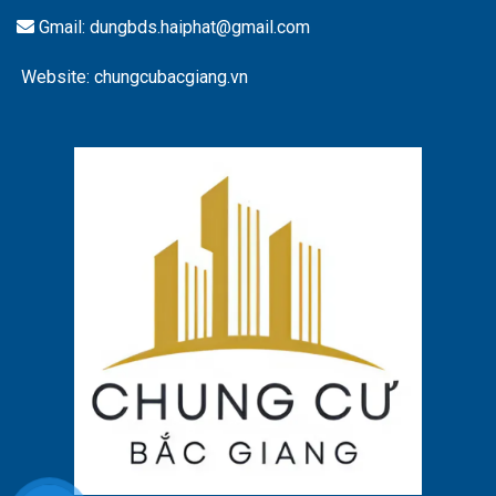
Gmail: dungbds.haiphat@gmail.com
Website: chungcubacgiang.vn